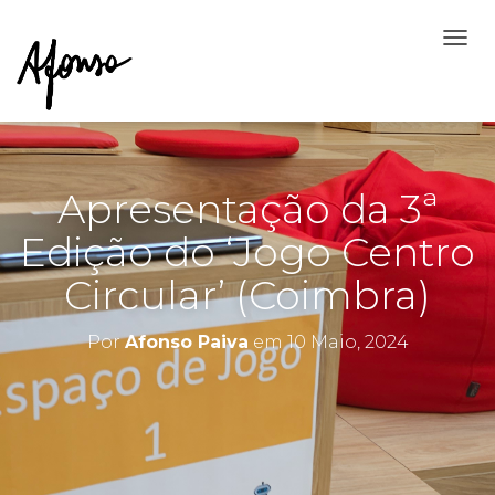
A
L
T
E
R
N
A
Apresentação da 3ª
R
A
Edição do ‘Jogo Centro
N
A
Circular’ (Coimbra)
V
E
G
Por
Afonso Paiva
em
10 Maio, 2024
A
Ç
Ã
O