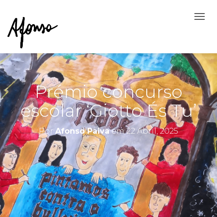
A
L
T
E
R
N
A
Prémio concurso
R
A
escolar ‘Giotto És Tu’
N
A
V
Por
Afonso Paiva
em
22 Abril, 2025
E
G
A
Ç
Ã
O