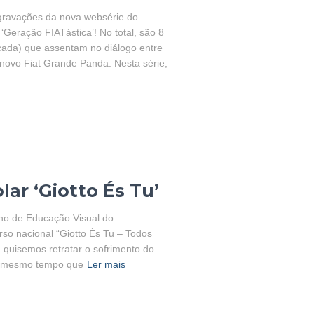
gravações da nova websérie do
 ‘Geração FIATástica’! No total, são 8
ada) que assentam no diálogo entre
 novo Fiat Grande Panda. Nesta série,
ar ‘Giotto És Tu’
no de Educação Visual do
so nacional “Giotto És Tu – Todos
, quisemos retratar o sofrimento do
 ao mesmo tempo que
Ler mais