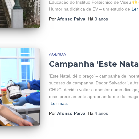
Educação do Instituo Politécnico de Viseu
Humor na didática de EV – um estudo de
Ler
Por
Afonso Paiva
, Há
3 anos
AGENDA
Campanha ‘Este Natal
‘Este Natal, dê o braço’ – campanha de incen
sucesso da campanha ‘Dador Salvador’, a A
CHUC, decidiu voltar a apostar numa divulga
mais precisamente apropriando-me do imaginár
Ler mais
Por
Afonso Paiva
, Há
4 anos