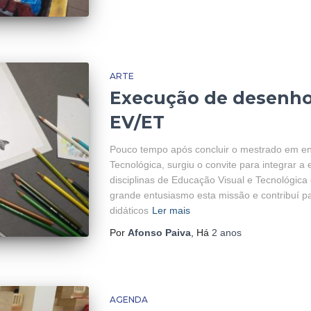
ARTE
Execução de desenho
EV/ET
Pouco tempo após concluir o mestrado em e
Tecnológica, surgiu o convite para integrar 
disciplinas de Educação Visual e Tecnológica 
grande entusiasmo esta missão e contribuí p
didáticos
Ler mais
Por
Afonso Paiva
, Há
2 anos
AGENDA