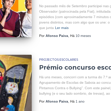
No passado mês de Setembro participei nas 
Observador (patrocinada pela Fiat), intitulada
episódios (com aproximadamente 7 minutos c
jovens distintos, mas com algo que os une: o
que junta
Ler mais
Por
Afonso Paiva
, Há
10 meses
PROJECTOS ESCOLARES
Prémio concurso escol
Há uns meses, concorri com a turma do 7.º a
Agrupamento de Escolas de Saboia ao concur
Pintamos Contra o Bullying”. Com este painel
bullying (e o seu lado sombrio, de trevas),
Por
Afonso Paiva
, Há
1 ano