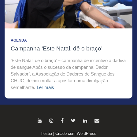
AGENDA
Campanha ‘Este Natal, dê o braço’
‘Este Natal, dê o braço’ – campanha de incentivo à dádiva
de sangue Após o sucesso da campanha ‘Dador
Salvador’, a Associação de Dadores de Sangue dos
CHUC, decidiu voltar a apostar numa divulgação
semelhante.
Ler mais
Hestia
| Criado com
WordPress