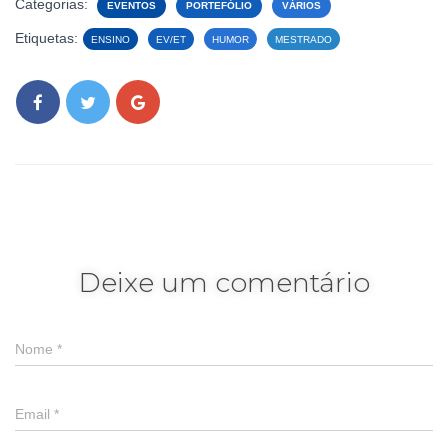
Categorias:
EVENTOS
PORTEFÓLIO
VÁRIOS
Etiquetas:
ENSINO
EV/ET
HUMOR
MESTRADO
Deixe um comentário
Nome
*
Email
*