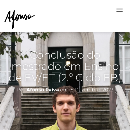
A
L
T
E
R
N
A
Conclusão do
R
A
mestrado em Ensino
N
A
de EV/ET (2.º Ciclo EB)
V
E
G
Por
Afonso Paiva
em
15 Dezembro, 2023
A
Ç
Ã
O