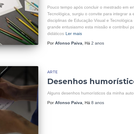
Pouco tempo após concluir o mestrado em e
Tecnológica, surgiu o convite para integrar 
disciplinas de Educação Visual e Tecnológica 
grande entusiasmo esta missão e contribuí p
didáticos
Ler mais
Por
Afonso Paiva
, Há
2 anos
ARTE
Desenhos humorístic
Alguns desenhos humorísticos da minha auto
Por
Afonso Paiva
, Há
8 anos