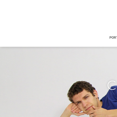
POR
C