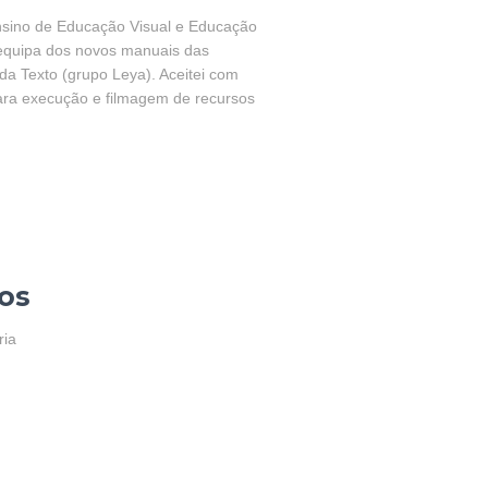
nsino de Educação Visual e Educação
a equipa dos novos manuais das
da Texto (grupo Leya). Aceitei com
ara execução e filmagem de recursos
os
ria