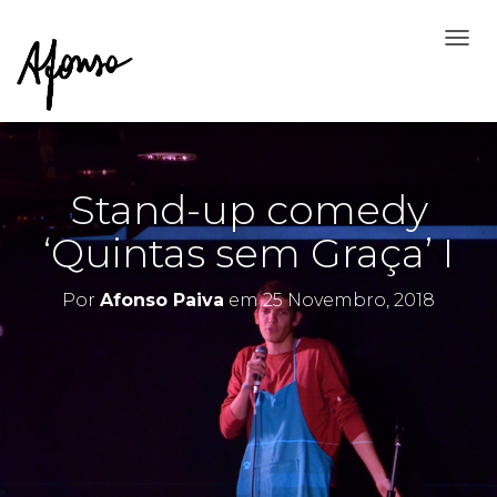
A
L
T
E
R
N
A
Stand-up comedy
R
A
‘Quintas sem Graça’ I
N
A
V
Por
Afonso Paiva
em
25 Novembro, 2018
E
G
A
Ç
Ã
O