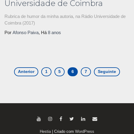
Universidade de Coimbra
Rubrica de humor da minha autoria, na Rádio Universidade de
Coimbra (2017)
Por
Afonso Paiva
, Há
8 anos
Anterior
1
5
6
7
Seguinte
Navegação
de
artigos
Hestia
| Criado com
WordPress