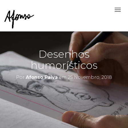
A
L
T
E
R
N
A
Desenhos
R
A
humorísticos
N
A
V
Por
Afonso Paiva
em
25 Novembro, 2018
E
G
A
Ç
Ã
O