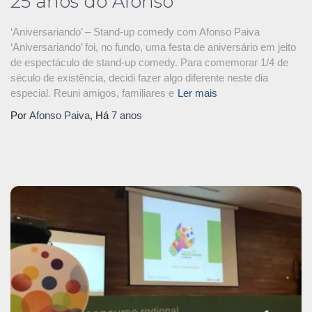
25 anos do Afonso
‘Aniversariando’ – Stand-up comedy com Afonso Paiva
‘Aniversariando’ foi, no fundo, uma festa de aniversário em jeito
de espectáculo de stand-up comedy. Para comemorar 1/4 de
século de existência, decidi fazer algo diferente neste dia
especial. Reuni amigos, familiares e
Ler mais
Por
Afonso Paiva
, Há
7 anos