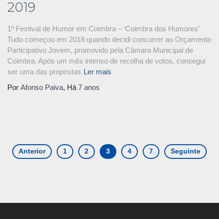
2019
1º Festival de Humor em Coimbra – ‘Coimbra dos Humores’
Tudo começou em 2018 quando decidi concorrer ao Orçamento
Participativo Jovem, promovido pela Câmara Municipal de
Coimbra. Após um mês intenso de recolha de votos, consegui
ser uma das propostas
Ler mais
Por
Afonso Paiva
, Há
7 anos
Anterior
1
2
3
4
7
Seguinte
Navegação
de
artigos