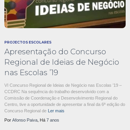
PROJECTOS ESCOLARES
Apresentação do Concurso
Regional de Ideias de Negócio
nas Escolas ’19
VI Concurso Regional de Ideias de Negócio nas Escolas ’19 –
CCDRC Na sequência do trabalho desenvolvido com a
Comissão de Coordenação e Desenvolvimento Regional do
Centro, tive a oportunidade de apresentar a final da 6ª edição do
Concurso Regional de
Ler mais
Por
Afonso Paiva
, Há
7 anos