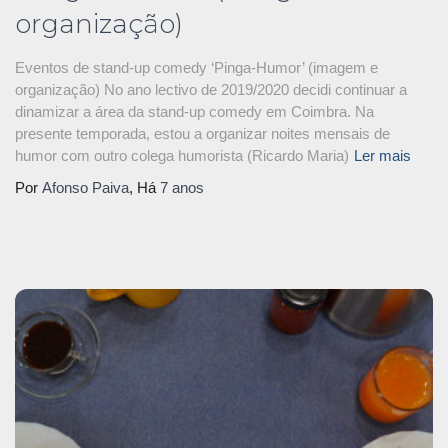
organização)
Eventos de stand-up comedy ‘Pinga-Humor’ (imagem e
organização) No ano lectivo de 2019/2020 decidi continuar a
dinamizar a área da stand-up comedy em Coimbra. Na
presente temporada, estou a organizar noites mensais de
humor com outro colega humorista (Ricardo Maria)
Ler mais
Por
Afonso Paiva
, Há
7 anos