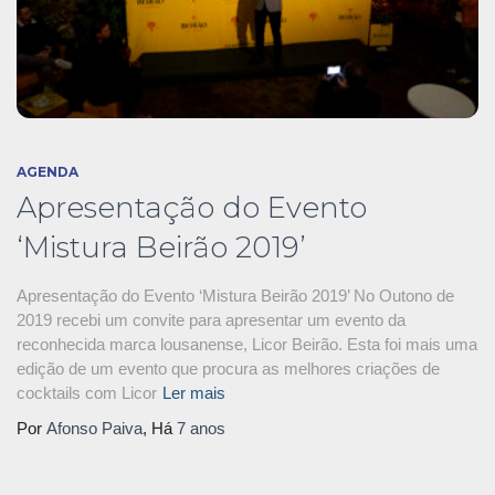
AGENDA
Apresentação do Evento
‘Mistura Beirão 2019’
Apresentação do Evento ‘Mistura Beirão 2019’ No Outono de
2019 recebi um convite para apresentar um evento da
reconhecida marca lousanense, Licor Beirão. Esta foi mais uma
edição de um evento que procura as melhores criações de
cocktails com Licor
Ler mais
Por
Afonso Paiva
, Há
7 anos