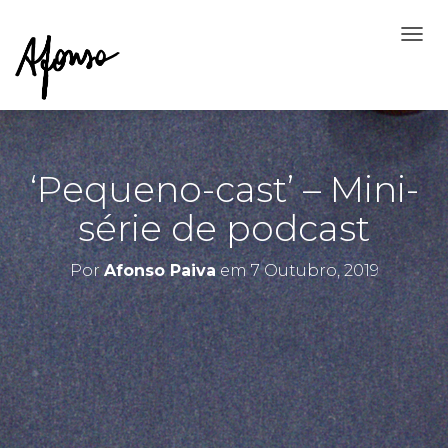
A
L
T
E
R
N
A
‘Pequeno-cast’ – Mini-
R
A
série de podcast
N
A
V
Por
Afonso Paiva
em
7 Outubro, 2019
E
G
A
Ç
Ã
O