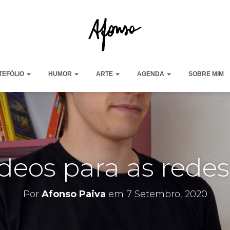
TEFÓLIO
HUMOR
ARTE
AGENDA
SOBRE MIM
deos para as redes
Por
Afonso Paiva
em
7 Setembro, 2020