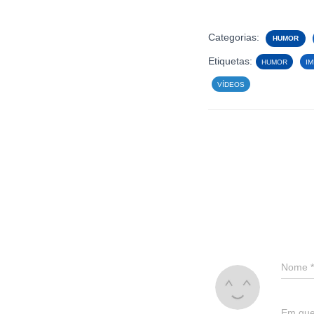
Categorias:
HUMOR
Etiquetas:
HUMOR
I
VÍDEOS
Nome
*
Em que