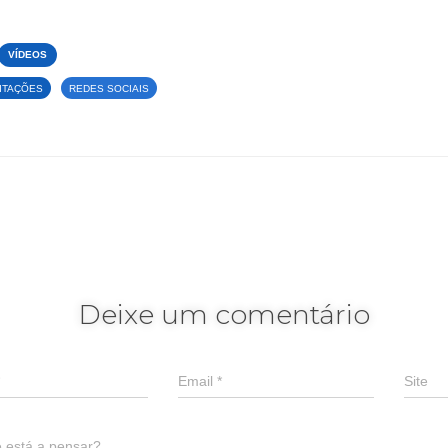
VÍDEOS
MITAÇÕES
REDES SOCIAIS
Deixe um comentário
Email
*
Site
 está a pensar?