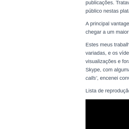
publicações. Trata
público nestas plat
A principal vantag
chegar a um maior 
Estes meus trabalh
variadas, e os víd
visualizações e f
Skype, com alguma
calls’
, encenei con
Lista de reproduçã