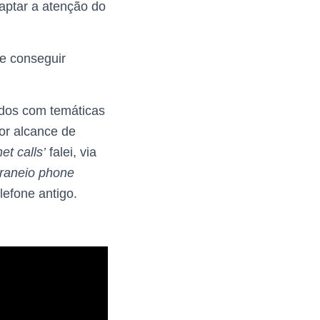
captar a atenção do
de conseguir
ados com temáticas
or alcance de
et calls’
falei, via
raneio phone
lefone antigo.