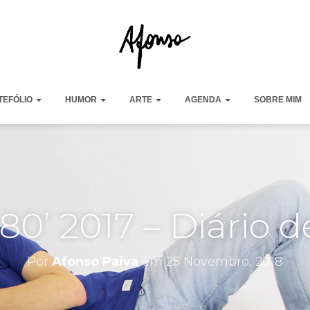
TEFÓLIO
HUMOR
ARTE
AGENDA
SOBRE MIM
 80’ 2017 – Diário d
Por
Afonso Paiva
em
25 Novembro, 2018