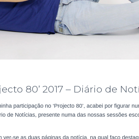
jecto 80’ 2017 – Diário de Not
nha participação no ‘Projecto 80’, acabei por figurar 
rio de Notícias, presente numa das nossas sessões es
 ver-se as duas páginas da notícia, na qual faço desta