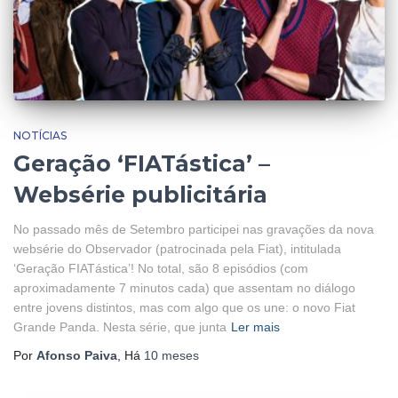
NOTÍCIAS
Geração ‘FIATástica’ –
Websérie publicitária
No passado mês de Setembro participei nas gravações da nova
websérie do Observador (patrocinada pela Fiat), intitulada
‘Geração FIATástica’! No total, são 8 episódios (com
aproximadamente 7 minutos cada) que assentam no diálogo
entre jovens distintos, mas com algo que os une: o novo Fiat
Grande Panda. Nesta série, que junta
Ler mais
Por
Afonso Paiva
, Há
10 meses