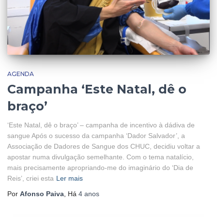
AGENDA
Campanha ‘Este Natal, dê o
braço’
‘Este Natal, dê o braço’ – campanha de incentivo à dádiva de
sangue Após o sucesso da campanha ‘Dador Salvador’, a
Associação de Dadores de Sangue dos CHUC, decidiu voltar a
apostar numa divulgação semelhante. Com o tema natalício,
mais precisamente apropriando-me do imaginário do ‘Dia de
Reis’, criei esta
Ler mais
Por
Afonso Paiva
, Há
4 anos