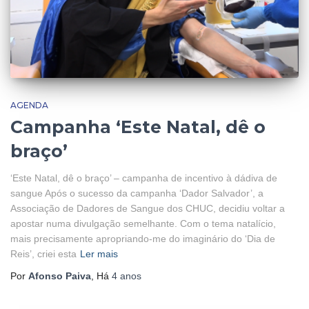
AGENDA
Campanha ‘Este Natal, dê o
braço’
‘Este Natal, dê o braço’ – campanha de incentivo à dádiva de
sangue Após o sucesso da campanha ‘Dador Salvador’, a
Associação de Dadores de Sangue dos CHUC, decidiu voltar a
apostar numa divulgação semelhante. Com o tema natalício,
mais precisamente apropriando-me do imaginário do ‘Dia de
Reis’, criei esta
Ler mais
Por
Afonso Paiva
, Há
4 anos