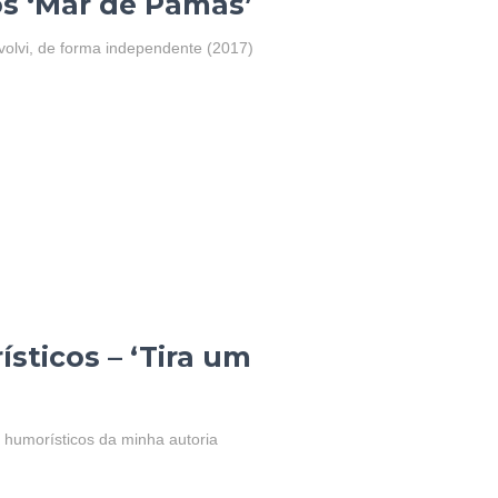
s ‘Mar de Pamas’
volvi, de forma independente (2017)
sticos – ‘Tira um
s humorísticos da minha autoria