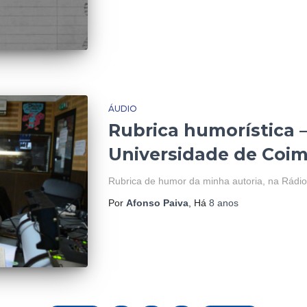
ÁUDIO
Rubrica humorística 
Universidade de Coi
Rubrica de humor da minha autoria, na Rádi
Por
Afonso Paiva
, Há
8 anos