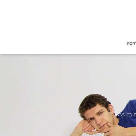
POR
As min