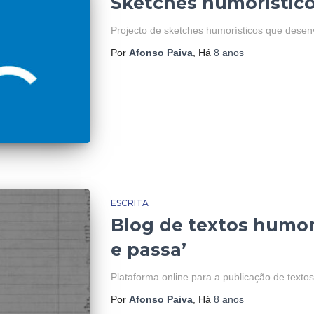
Sketches humorístico
Projecto de sketches humorísticos que desen
Por
Afonso Paiva
, Há
8 anos
ESCRITA
Blog de textos humorí
e passa’
Plataforma online para a publicação de texto
Por
Afonso Paiva
, Há
8 anos