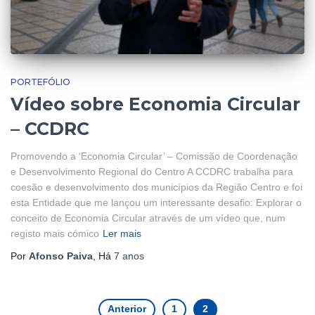
PORTEFÓLIO
Vídeo sobre Economia Circular
– CCDRC
Promovendo a ‘Economia Circular’ – Comissão de Coordenação
e Desenvolvimento Regional do Centro A CCDRC trabalha para
coesão e desenvolvimento dos municípios da Região Centro e foi
esta Entidade que me lançou um interessante desafio: Explorar o
conceito de Economia Circular através de um vídeo que, num
registo mais cómico
Ler mais
Por
Afonso Paiva
, Há
7 anos
Anterior
1
2