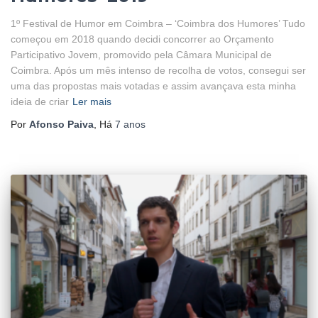
1º Festival de Humor em Coimbra – ‘Coimbra dos Humores’ Tudo
começou em 2018 quando decidi concorrer ao Orçamento
Participativo Jovem, promovido pela Câmara Municipal de
Coimbra. Após um mês intenso de recolha de votos, consegui ser
uma das propostas mais votadas e assim avançava esta minha
ideia de criar
Ler mais
Por
Afonso Paiva
, Há
7 anos