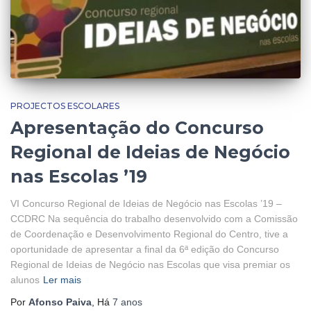
PROJECTOS ESCOLARES
Apresentação do Concurso
Regional de Ideias de Negócio
nas Escolas ’19
VI Concurso Regional de Ideias de Negócio nas Escolas ’19 –
CCDRC Na sequência do trabalho desenvolvido com a Comissão
de Coordenação e Desenvolvimento Regional do Centro, tive a
oportunidade de apresentar a final da 6ª edição do Concurso
Regional de Ideias de Negócio nas Escolas que visa premiar os
alunos
Ler mais
Por
Afonso Paiva
, Há
7 anos